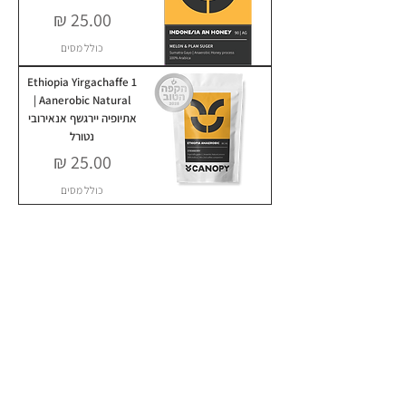
מחיר
כולל מסים
Ethiopia Yirgachaffe 1
Aanerobic Natural |
אתיופיה יירגשף אנאירובי
נטורל
מחיר
כולל מסים