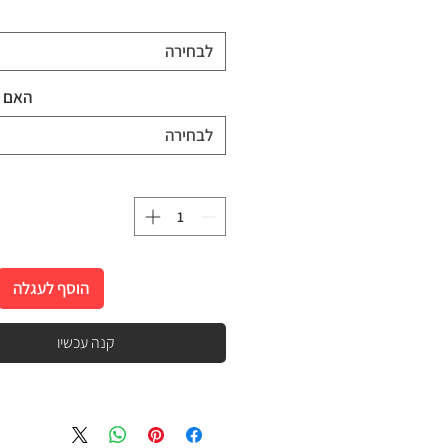
acidity 2\5 חמיצות
sweetness 3\3 מתיקות
לבחירה
bitterness 3\5 מרירות
האם ל
100% Arabica | 100% ערביקה
לבחירה
L to M roast | רמת קלייה בהיר-בינוני
הוסף לעגלה
קנה עכשיו